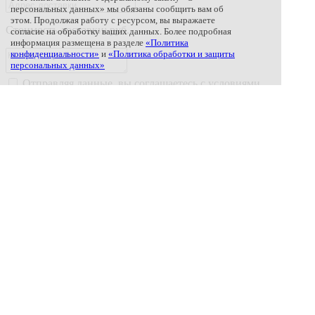
персональных данных» мы обязаны сообщить вам об
этом. Продолжая работу с ресурсом, вы выражаете
Стоимость доставки:
руб.
согласие на обработку ваших данных. Более подробная
информация размещена в разделе
«Политика
конфиденциальности»
и
«Политика обработки и защиты
персональных данных»
Отправляя данные, вы соглашаетесь с условиями
«Пользовательского соглашения»
Отправляя данные, вы соглашаетесь с условиями
«Политики обработки и защиты персональных
данных»
Отправить
Закрыть
закрыть
Ваш заказ добавлен в корзину.
В корзину
В каталог
закрыть
Контроль качества
Имя
Номер заказа
Введите адрес химчистки