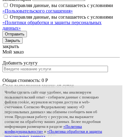
Отправляя данные, вы соглашаетесь с условиями
«Пользовательского соглашения»
Отправляя данные, вы соглашаетесь с условиями
«Политики обработки и защиты персональных
данных»
Отправить
Закрыть
закрыть
Мой заказ
Добавить услугу
Общая стоимость:
0
Р
Срок выполнения заказа: от
суток
в корзину
Чтобы сделать сайт еще удобнее, мы анализируем
пользовательский опыт - собираем данные с помощью
Закрыть
файлов cookie, журналов истории доступа и web-
закрыть
счетчиков. Согласно Федеральному закону «О
персональных данных» мы обязаны сообщить вам об
этом. Продолжая работу с ресурсом, вы выражаете
согласие на обработку ваших данных. Более подробная
информация размещена в разделе
«Политика
конфиденциальности»
и
«Политика обработки и защиты
Стоимость доставки:
руб.
персональных данных»