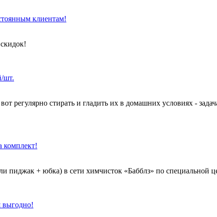
стоянным клиентам!
 скидок!
/шт.
от регулярно стирать и гладить их в домашних условиях - задача
а комплект!
и пиджак + юбка) в сети химчисток «Бабблз» по специальной ц
я выгодно!