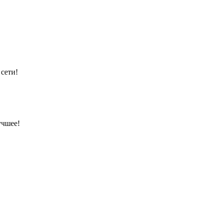
 сети!
учшее!